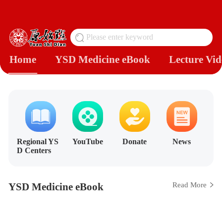
Please enter keyword
搜
Home
YSD Medicine eBook
Lecture Vid
Regional YS
YouTube
Donate
News
D Centers
YSD Medicine eBook
Read More