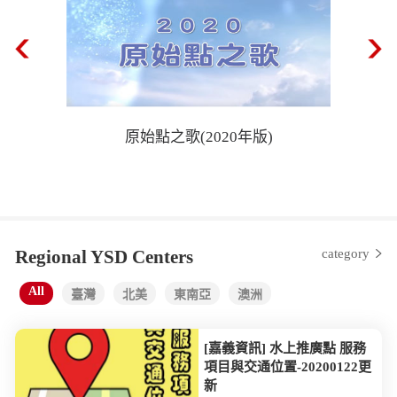
原始點之歌(2020年版)
Regional YSD Centers
category
All
臺灣
北美
東南亞
澳洲
[嘉義資訊] 水上推廣點 服務
項目與交通位置-20200122更
新