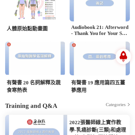
Audiobook 21: Afterword
人體原始點動畫圖
- Thank You for Your Sup
port
有聲書 20 名詞解釋及蔬
有聲書 19 應用篇四五薑
食寒熱表
篸應用
Training and Q&A
Categories
2022張醫師線上實作教
學-乳癌診斷(三類)和處理