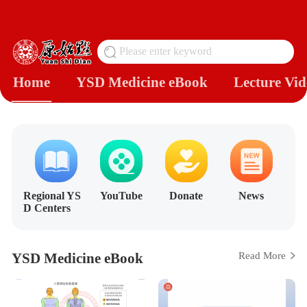
Please enter keyword
搜
Home
YSD Medicine eBook
Lecture Vid
Regional YS
YouTube
Donate
News
D Centers
YSD Medicine eBook
Read More