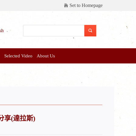
Set to Homepage
sh
Selected Video
About Us
享(達拉斯)