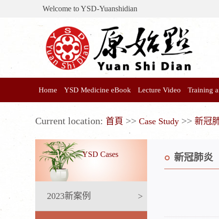
Welcome to YSD-Yuanshidian
Home
YSD Medicine eBook
Lecture Video
Training
Current location:
>>
>>
首頁
Case Study
新冠
YSD Cases
新冠肺炎
2023新案例
>