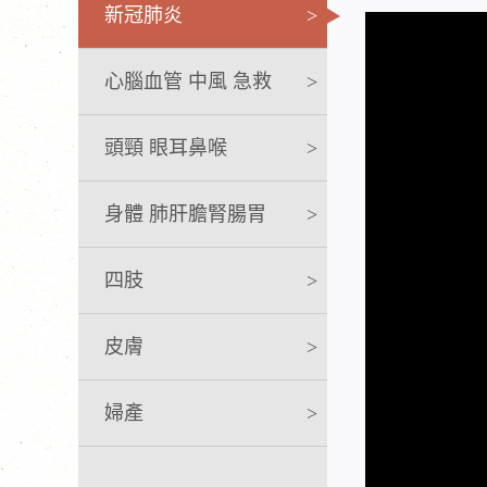
新冠肺炎
>
心腦血管 中風 急救
>
頭頸 眼耳鼻喉
>
身體 肺肝膽腎腸胃
>
四肢
>
皮膚
>
婦產
>