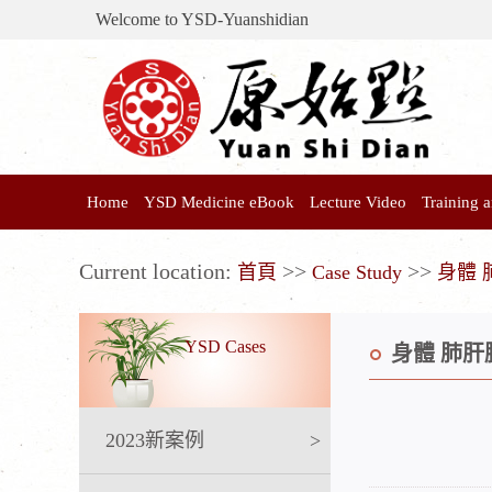
Welcome to YSD-Yuanshidian
Home
YSD Medicine eBook
Lecture Video
Training
Current location:
>>
>>
首頁
Case Study
身體 
YSD Cases
身體 肺肝
2023新案例
>