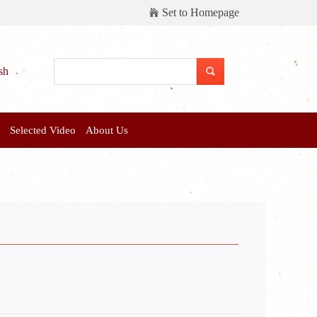
Set to Homepage
sh
Selected Video
About Us