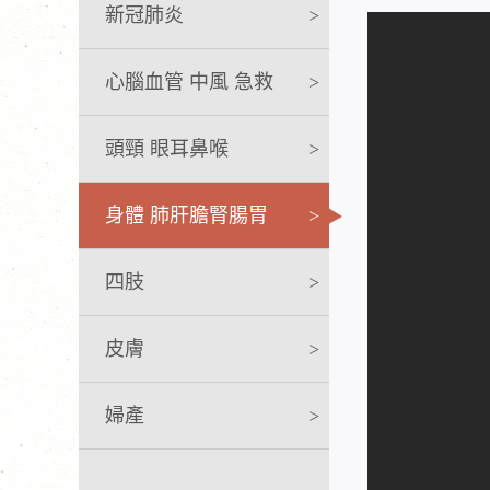
新冠肺炎
>
心腦血管 中風 急救
>
頭頸 眼耳鼻喉
>
身體 肺肝膽腎腸胃
>
四肢
>
皮膚
>
婦產
>