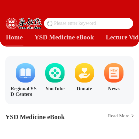
Please enter keyword
搜
Home
YSD Medicine eBook
Lecture Vid
Regional YS
YouTube
Donate
News
D Centers
YSD Medicine eBook
Read More