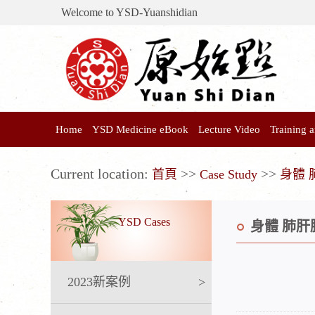
Welcome to YSD-Yuanshidian
Home
YSD Medicine eBook
Lecture Video
Training
Current location:
>>
>>
首頁
Case Study
身體 
YSD Cases
身體 肺肝
2023新案例
>