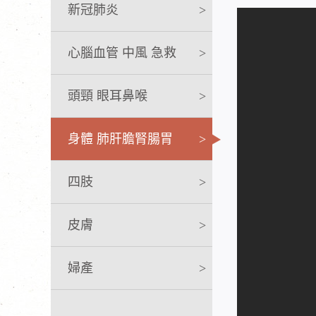
新冠肺炎
>
心腦血管 中風 急救
>
頭頸 眼耳鼻喉
>
身體 肺肝膽腎腸胃
>
四肢
>
皮膚
>
婦產
>