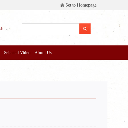
Set to Homepage
sh
Selected Video
About Us